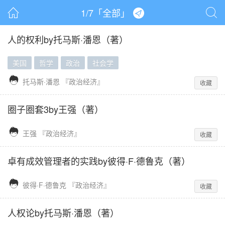
1
/
7
「
全部
」



人的权利
by
托马斯·潘恩
（著）
美国
哲学
政治
社会学

托马斯·潘恩
『政治经济』
收藏
圈子圈套3
by
王强
（著）

王强
『政治经济』
收藏
卓有成效管理者的实践
by
彼得·F·德鲁克
（著）

彼得·F·德鲁克
『政治经济』
收藏
人权论
by
托马斯·潘恩
（著）