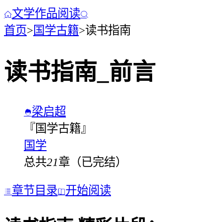
文学作品阅读


首页
>
国学古籍
>
读书指南
读书指南
_
前言
梁启超

『
国学古籍
』
国学
总共
21
章（
已完结
）
章节目录
开始阅读

