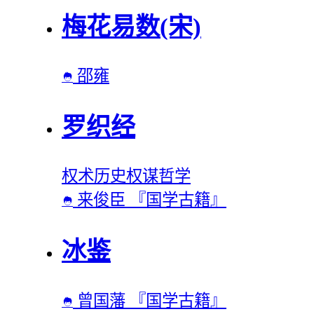
梅花易数(宋)
邵雍

罗织经
权术
历史
权谋
哲学
来俊臣
『国学古籍』

冰鉴
曾国藩
『国学古籍』
