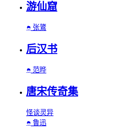
游仙窟
张鷟

后汉书
范晔

唐宋传奇集
怪谈
灵异
鲁迅
