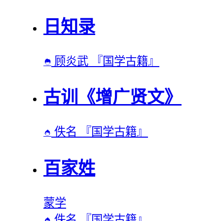
日知录
顾炎武
『国学古籍』

古训《增广贤文》
佚名
『国学古籍』

百家姓
蒙学
佚名
『国学古籍』
