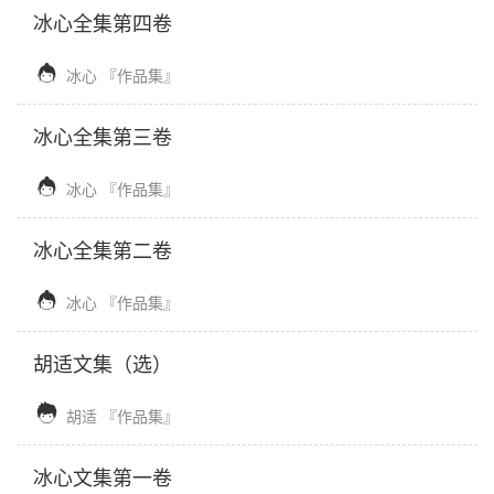
冰心全集第四卷

冰心
『作品集』
冰心全集第三卷

冰心
『作品集』
冰心全集第二卷

冰心
『作品集』
胡适文集（选）

胡适
『作品集』
冰心文集第一卷