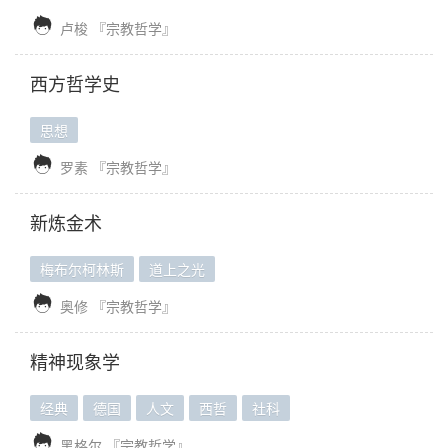

卢梭
『宗教哲学』
西方哲学史
思想

罗素
『宗教哲学』
新炼金术
梅布尔柯林斯
道上之光

奥修
『宗教哲学』
精神现象学
经典
德国
人文
西哲
社科

黑格尔
『宗教哲学』