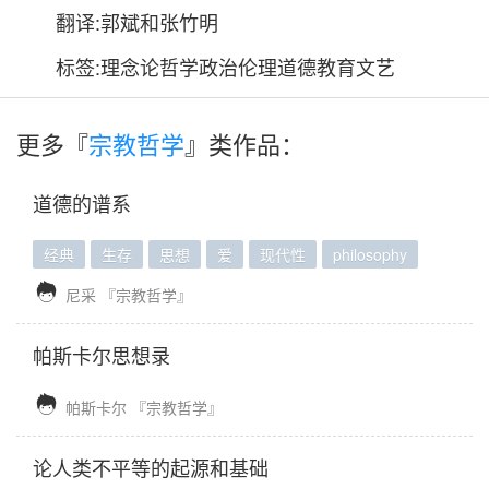
翻译:郭斌和张竹明
标签:理念论哲学政治伦理道德教育文艺
更多『
宗教哲学
』类作品：
道德的谱系
经典
生存
思想
爱
现代性
philosophy

尼采
『宗教哲学』
帕斯卡尔思想录

帕斯卡尔
『宗教哲学』
论人类不平等的起源和基础