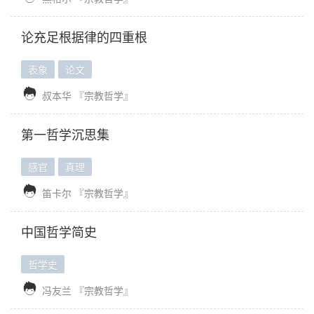
论充足根据律的四重根
表象
论文

叔本华
『宗教哲学』
第一哲学沉思集
感官
真理

笛卡尔
『宗教哲学』
中国哲学简史
哲学史

冯友兰
『宗教哲学』