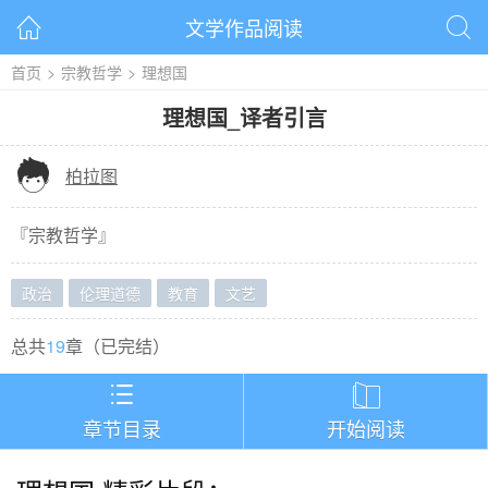
文学作品阅读


首页
>
宗教哲学
>
理想国
理想国
_
译者引言

柏拉图
『
宗教哲学
』
政治
伦理道德
教育
文艺
总共
19
章（
已完结
）


章节目录
开始阅读