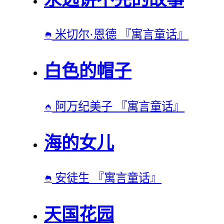
米切尔·恩德
『寓言童话』

白色的帽子
阿万纪美子
『寓言童话』

海的女儿
安徒生
『寓言童话』

天国花园