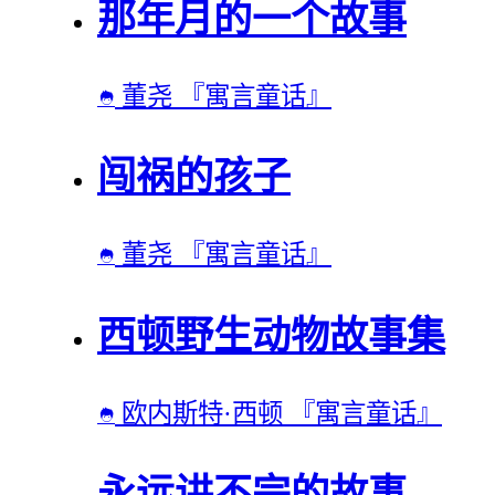
那年月的一个故事
董尧
『寓言童话』

闯祸的孩子
董尧
『寓言童话』

西顿野生动物故事集
欧内斯特·西顿
『寓言童话』

永远讲不完的故事