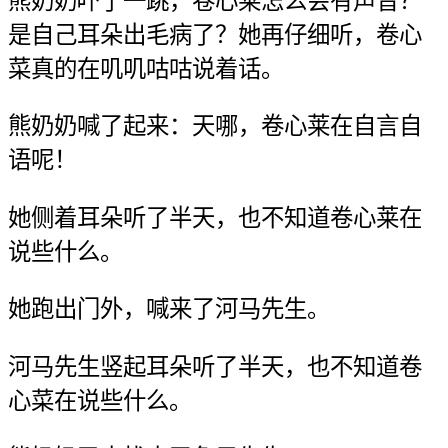
熊奶奶吓了一跳，卷心莱怎么会有声音？
是自己耳朵出毛病了？她再仔细听，卷心
菜真的在叽叽咕咕说着话。
熊奶奶喊了起来：天哪，卷心莱在自言自
语呢！
她侧着耳朵听了半天，也不知道卷心莱在
说些什么。
她跑出门外，喊来了河马先生。
河马先生竖起耳朵听了半天，也不知道卷
心菜在说些什么。