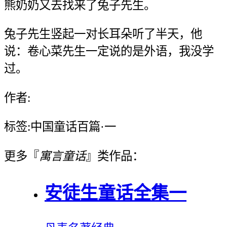
熊奶奶又去找来了兔子先生。
兔子先生竖起一对长耳朵听了半天，他
说：卷心菜先生一定说的是外语，我没学
过。
作者:
标签:中国童话百篇·一
更多『
寓言童话
』类作品：
安徒生童话全集一