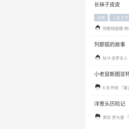
长袜子皮皮
瑞典
儿童文学

阿斯特丽德·林
列那狐的故事

M·H·吉罗夫人
小老鼠斯图亚

E·B·怀特
『寓
洋葱头历险记

贾尼·罗大里