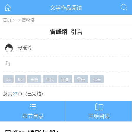
文学作品阅读


首页
>
>
雷峰塔
雷峰塔
_
引言

张爱玲
『
』
he
be
长篇
年代
美国
零碎
七五
总共
27
章（
已完结
）


章节目录
开始阅读