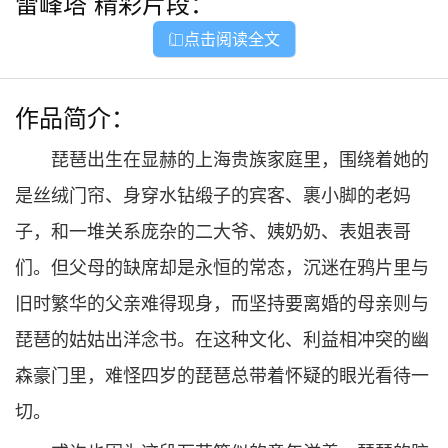
雷峰塔
精彩片段：
点击阅读全文

作品简介：
琵琶出生在显赫的上海贵族家庭里，围绕着她的
是丝绒门帘、身穿水钻缎子的宾客、裹小脚的老妈
子，和一堆关系庞杂的二大爷、姨奶奶、表姐表哥
们。但父母的缺席却是永恒的常态，沉迷在鸦片里与
旧时繁华的父亲难得现身，而坚持要离婚的母亲则与
琵琶的姑姑出洋念书。在这种文化、利益相冲突的幽
森豪门里，难怪四岁的琵琶总带着怀疑的眼光看待一
切。