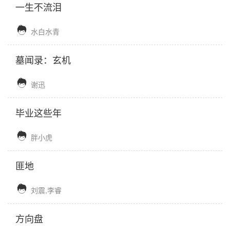
一生不流泪

水白水青
墓闻录：玄机

谢迅
毕业这些年

胖小虎
匪地

刘震,李睿
方向盘