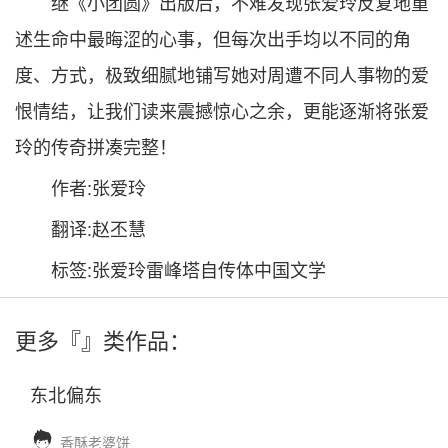
继《小团圆》出版后，不难发现张爱玲反复地重
述生命中最晦涩的心事，但每次出手均以不同的角
度、方式，极致细腻地铺写她对周遭不同人事物的爱
恨情结，让我们读来震撼惊心之余，更能逐渐将张爱
玲的传奇拼凑完整！
作者:张爱玲
翻译:赵丕慧
标签:张爱玲雷峰塔自传体中国文学
更多『
』类作品：
东北偏东

香酥老婆饼