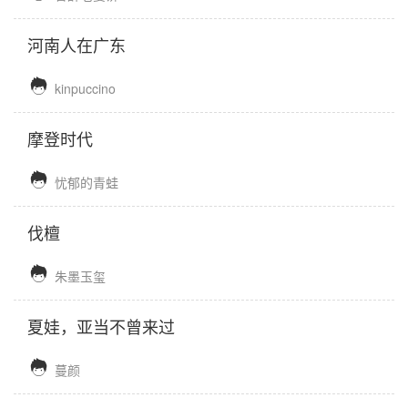
河南人在广东

kinpuccino
摩登时代

忧郁的青蛙
伐檀

朱墨玉玺
夏娃，亚当不曾来过

蔓颜