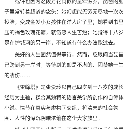
或许也因为这段万花筒似的童年滋养，琵琶的脑
子里常转着超龄的念头：她幻想能无穷无尽地一次次
投胎，变成金发小女孩住在洋人房子里；她看到书里
压的褐色玫瑰花瓣，就伤感人生苦短；她觉得十八岁
是在护城河的另一岸，不知道有什么办法能过去。
美好的人生固然值得等待，然而，眨眼间当琵琶
已跨到另一岸时，等待到的却是不堪的、囚禁她一生
的凄伤……
《雷峰塔》是张爱玲以自己四岁到十八岁的成长
经历为主轴，糅合其独特的语言美学所创作的自传体
小说。情节在真实与虚构间交织，将清末的社会氛
围、人性的深沉阴暗浓缩在这个大家族里。