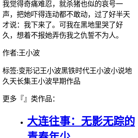
我觉得奇痛难忍，就杀猪也似的哀号一
声，把她吓得连动都不敢动，过了好半天
才说：我下来了。可我在黑地里哭了好
久，想着不报她弄伤我之仇誓不为人。
作者:王小波
标签:变形记王小波黑铁时代王小波小说地
久天长集王小波早期作品
更多『
』类作品：
大连往事：无影无踪的
青春年少