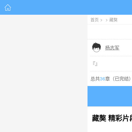

首页
>
>
藏獒

杨志军
『
』
总共
36
章（
已完结
藏獒
精彩片