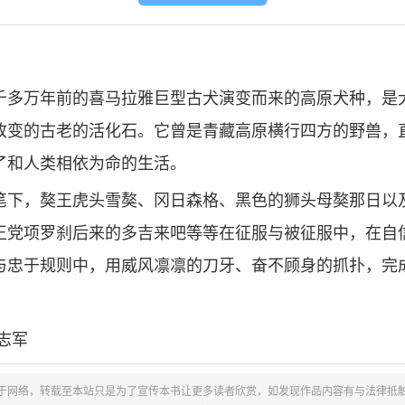
千多万年前的喜马拉雅巨型古犬演变而来的高原犬种，是
改变的古老的活化石。它曾是青藏高原横行四方的野兽，
了和人类相依为命的生活。
笔下，獒王虎头雪獒、冈日森格、黑色的狮头母獒那日以
王党项罗刹后来的多吉来吧等等在征服与被征服中，在自
与忠于规则中，用威风凛凛的刀牙、奋不顾身的抓扑，完
志军
于网络，转载至本站只是为了宣传本书让更多读者欣赏，如发现作品内容有与法律抵