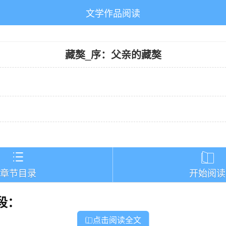
文学作品阅读
藏獒
_
序：父亲的藏獒
）


章节目录
开始阅读
段：
点击阅读全文
