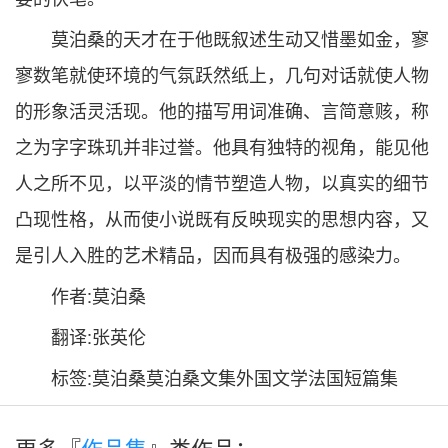
莫泊桑的天才在于他既叙述生动又惜墨如金，寥
寥数笔就使环境的气氛跃然纸上，几句对话就使人物
的形象活灵活现。他的描写用词准确、言简意赅，称
之为字字珠玑并非过誉。他具有独特的视角，能见他
人之所不见，以平淡的情节塑造人物，以真实的细节
凸现性格，从而使小说既有反映现实的思想内容，又
是引人入胜的艺术精品，因而具有极强的感染力。
作者:莫泊桑
翻译:张英伦
标签:莫泊桑莫泊桑文集外国文学法国短篇集
更多『
作品集
』类作品：