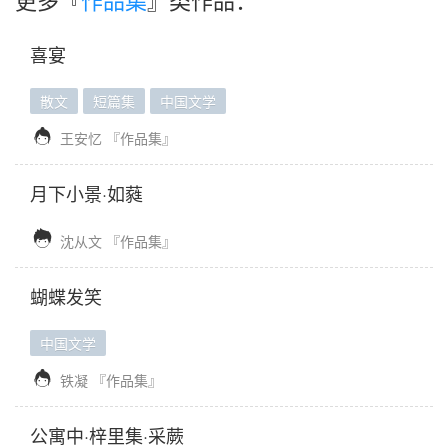
喜宴
散文
短篇集
中国文学

王安忆
『作品集』
月下小景·如蕤

沈从文
『作品集』
蝴蝶发笑
中国文学

铁凝
『作品集』
公寓中·梓里集·采蕨