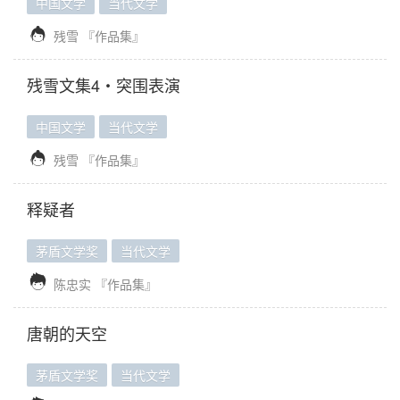
中国文学
当代文学

残雪
『作品集』
残雪文集4・突围表演
中国文学
当代文学

残雪
『作品集』
释疑者
茅盾文学奖
当代文学

陈忠实
『作品集』
唐朝的天空
茅盾文学奖
当代文学