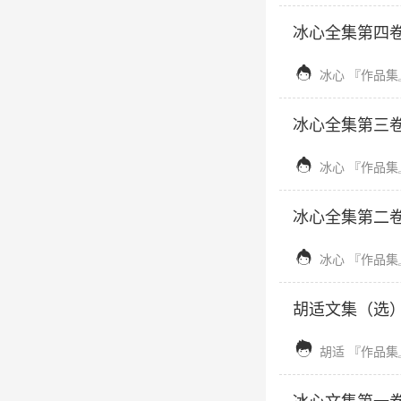
冰心全集第四

冰心
『作品集
冰心全集第三

冰心
『作品集
冰心全集第二

冰心
『作品集
胡适文集（选

胡适
『作品集
冰心文集第一