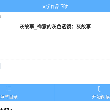
文学作品阅读
事
灰故事
_
禅意的灰色透镜：灰故事
）


章节目录
开始阅读