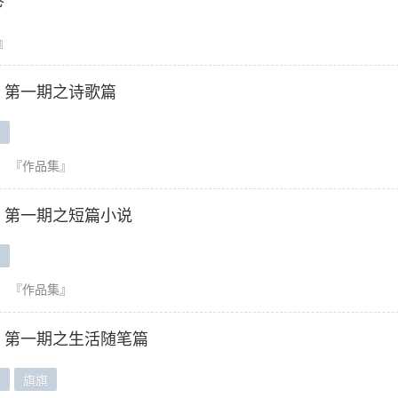
』
』第一期之诗歌篇
集
』
『作品集』
』第一期之短篇小说
集
』
『作品集』
』第一期之生活随笔篇
集
旗旗