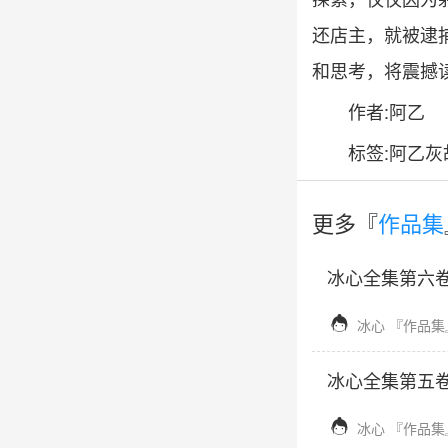
还店主，就被逮
和思考，将震撼
作者:阿乙
标签:阿乙
更多『
作品集
冰心全集第六

冰心
『作品集
冰心全集第五

冰心
『作品集