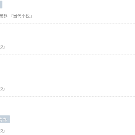
黑鹤
『当代小说』
说』
说』
青春
说』