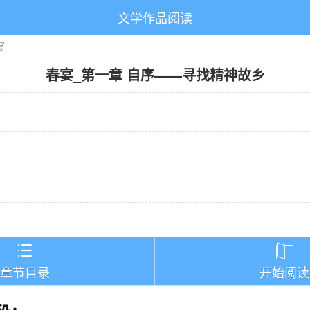
文学作品阅读
宴
春宴
_
第一章 自序——寻找精神故乡
）


章节目录
开始阅读