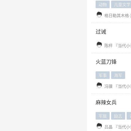
动物
儿童文学

格日勒其木格·
过诫

陈枰
『当代小
火蓝刀锋
军事
海军

冯骥
『当代小
麻辣女兵
军旅
励志

吕晶
『当代小