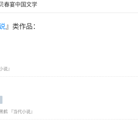
宝贝春宴中国文学
说
』类作品：
小说』
黑鹤
『当代小说』