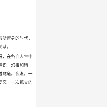
与所置身的时代，
关系。
得，在各自人生中
意识，幻相和暗
越隧道。夜泳。一
爱恋。一次孤立的