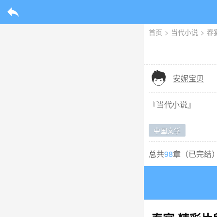

首页
>
当代小说
>
春

安妮宝贝
『
当代小说
』
中国文学
总共
98
章（
已完结