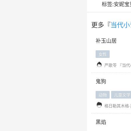
标签:安妮
更多『
当代小
补玉山居
女性

严歌苓
『当代
鬼狗
动物
儿童文学

格日勒其木格·
黑焰