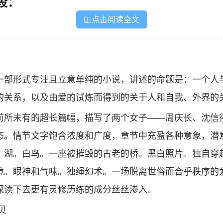
段：
点击阅读全文

一部形式专注且立意单纯的小说，讲述的命题是：一个人
的关系，以及由爱的试炼而得到的关于人和自我、外界的
前所未有的超长篇幅，描写了两个女子——周庆长、沈信
态。情节文字饱含浓度和广度，章节中充盈各种意象，潜
。湖。白鸟。一座被摧毁的古老的桥。黑白照片。独自穿
境。眼神和气味。独绳幻术。一场脱离世俗而合乎秩序的
深读下去更有灵修历练的成分丝丝渗入。
贝