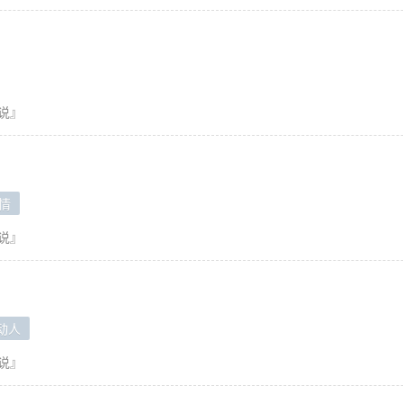
说』
情
说』
动人
说』