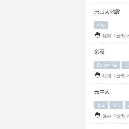
唐山大地震
纪实

钱刚
『当代小
余震
唐山大地震
亲

张翎
『当代小
云中人
悲凉
惊悚

路内
『当代小