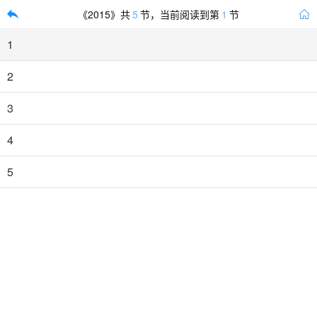
《
2015
》共
5
节，当前阅读到第
1
节


1
2
3
4
5