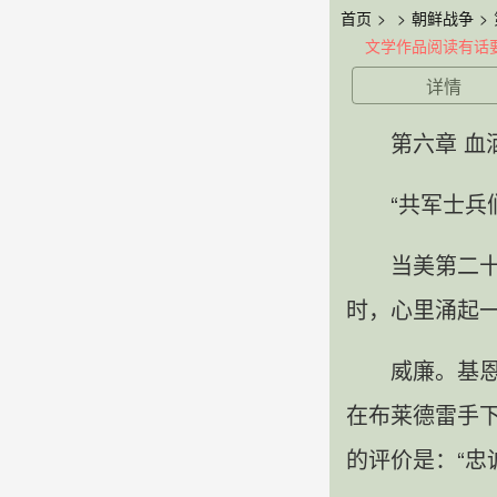
首页
>
>
朝鲜战争
>
文学作品阅读有话
详情
第六章 血
“共军士兵
当美第二
时，心里涌起
威廉。基恩
在布莱德雷手
的评价是：“忠