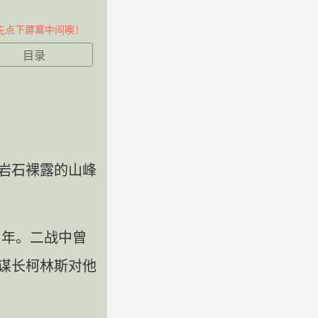
先点下屏幕中间噢！
目录
岩石裸露的山峰
1年。二战中曾
谋长柯林斯对他