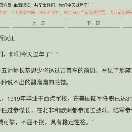
第六章_血洒汉江_“共军士兵们，你们今天过年了！”
要说：点击屏幕中间，拉起控制栏，就会保存当前阅读位置。离开前记得
上一篇
下一篇
洒汉江
们，你们今天过年了！”
十五师师长基恩少将透过吉普车的前窗，看见了那座
一种说不出的酸溜溜的感觉。
，1919年毕业于西点军校，在美国陆军任职已达3
下任过参谋长，在北非和欧洲都参加过战斗。陆军参
诚可靠，不屈不挠，具有稳定性格。”