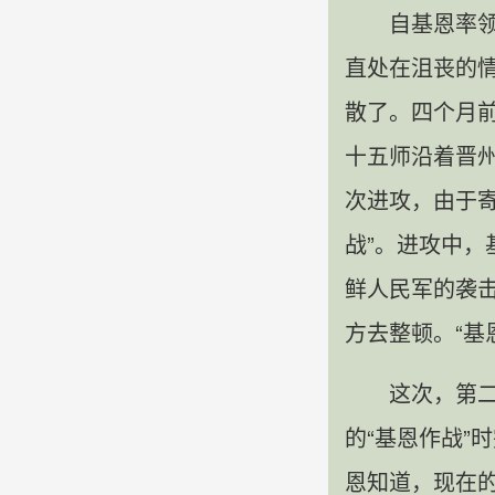
自基恩率
直处在沮丧的
散了。四个月
十五师沿着晋
次进攻，由于
战”。进攻中
鲜人民军的袭
方去整顿。“基
这次，第
的“基恩作战”
恩知道，现在