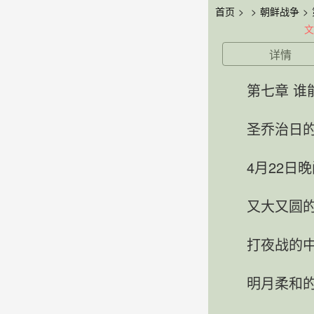
首页
>
>
朝鲜战争
>
文
详情
第七章 谁
圣乔治日
4月22日
又大又圆
打夜战的
明月柔和