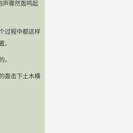
炮声骤然轰鸣起
个过程中都这样
置。
的。
的轰击下土木横