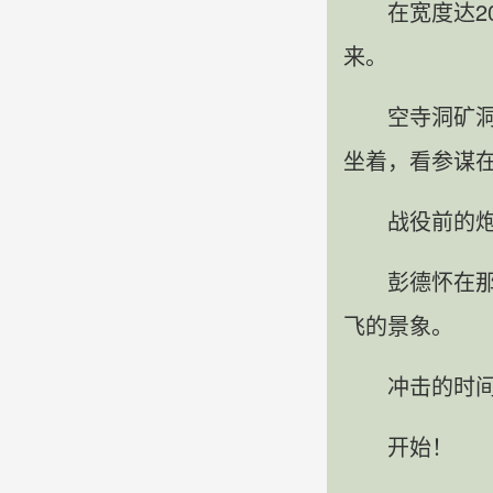
在宽度达
来。
空寺洞矿
坐着，看参谋
战役前的
彭德怀在
飞的景象。
冲击的时
开始！