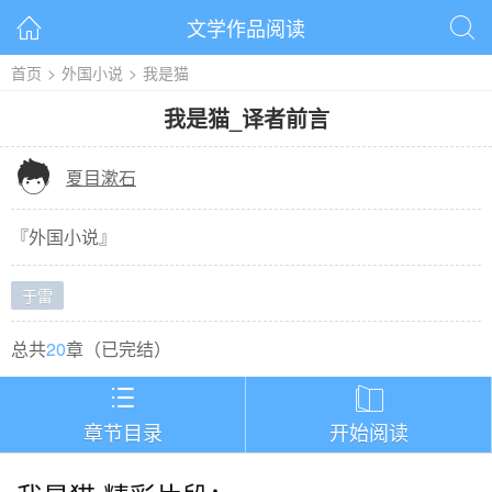
文学作品阅读


首页
>
外国小说
>
我是猫
我是猫
_
译者前言

夏目漱石
『
外国小说
』
于雷
总共
20
章（
已完结
）


章节目录
开始阅读