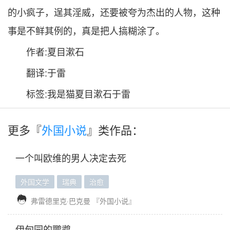
的小疯子，逞其淫威，还要被夸为杰出的人物，这种
事是不鲜其例的，真是把人搞糊涂了。
作者:夏目漱石
翻译:于雷
标签:我是猫夏目漱石于雷
更多『
外国小说
』类作品：
一个叫欧维的男人决定去死
外国文学
瑞典
治愈

弗雷德里克·巴克曼
『外国小说』
伊甸园的鹦鹉