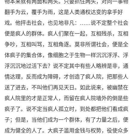
物本来就有两面和两头。只要抓住两头，对同一事物
翻手为云，覆手为雨，这是人类通权达变的拿手好
戏。他抨击社会，也见地非凡：……说不定整个社会
便是疯人的群体。疯人们聚在一起，互相残杀，互相
争吵，互相叫骂，互相角逐。莫非所谓社会，便是全
体疯子的集合体，像细胞之于生物一样沉沉浮浮、浮
浮沉沉地过活下去？说不定其中有些人略辨是非，通
情达理，反而成为障碍，才创造了疯人院，把那些人
送了进去，不叫他们再见天日。如此说来，被幽禁在
疯人院里的才是正常人，而留在疯人院墙外的倒是些
疯子了。说不定当疯人孤立时，到处都把他们看成疯
子；但是，当他们成为一个群体，有了力量之后，便
成为健全的人了。大疯子滥用金钱与权势，役使众多