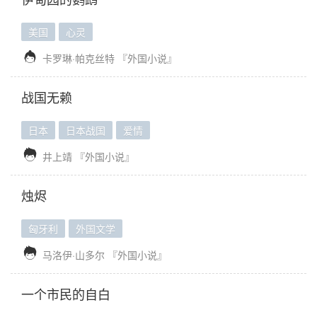
美国
心灵

卡罗琳·帕克丝特
『外国小说』
战国无赖
日本
日本战国
爱情

井上靖
『外国小说』
烛烬
匈牙利
外国文学

马洛伊·山多尔
『外国小说』
一个市民的自白