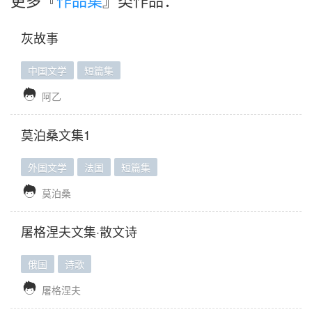
灰故事
中国文学
短篇集

阿乙
莫泊桑文集1
外国文学
法国
短篇集

莫泊桑
屠格涅夫文集·散文诗
俄国
诗歌

屠格涅夫