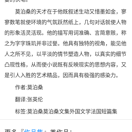
莫泊桑的天才在于他既叙述生动又惜墨如金，寥
寥数笔就使环境的气氛跃然纸上，几句对话就使人物
的形象活灵活现。他的描写用词准确、言简意赅，称
之为字字珠玑并非过誉。他具有独特的视角，能见他
人之所不见，以平淡的情节塑造人物，以真实的细节
凸现性格，从而使小说既有反映现实的思想内容，又
是引人入胜的艺术精品，因而具有极强的感染力。
作者:莫泊桑
翻译:张英伦
标签:莫泊桑莫泊桑文集外国文学法国短篇集
更多『
作品集
』类作品：